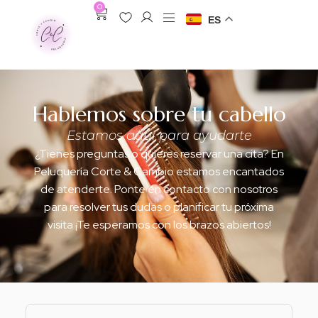
0
ES
Favoritos
Mi Cuenta
Contacto
Hablemos sobre tu cabello
Estamos aquí para ayudarte
¿Tienes preguntas o quieres reservar una cita? En
Peluquería Corte & Cambio estamos encantados
de atenderte. Ponte en contacto con nosotros
para resolver tus dudas o planificar tu próxima
visita ¡Te esperamos con los brazos abiertos!