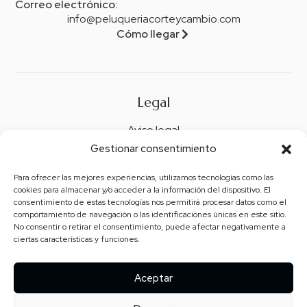
Correo electrónico:
info@peluqueriacorteycambio.com
Cómo llegar
Legal
Aviso legal
Gestionar consentimiento
Política de privacidad
Política de cookies (UE)
Para ofrecer las mejores experiencias, utilizamos tecnologías como las
cookies para almacenar y/o acceder a la información del dispositivo. El
Política de envíos y devoluciones
consentimiento de estas tecnologías nos permitirá procesar datos como el
comportamiento de navegación o las identificaciones únicas en este sitio.
Accesibilidad
No consentir o retirar el consentimiento, puede afectar negativamente a
ciertas características y funciones.
Aceptar