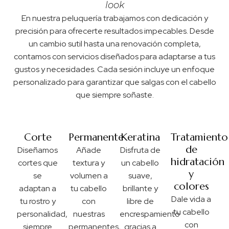
look
En nuestra peluquería trabajamos con dedicación y
precisión para ofrecerte resultados impecables. Desde
un cambio sutil hasta una renovación completa,
contamos con servicios diseñados para adaptarse a tus
gustos y necesidades. Cada sesión incluye un enfoque
personalizado para garantizar que salgas con el cabello
que siempre soñaste.
Corte
Permanente
Keratina
Tratamiento
de
Diseñamos
Añade
Disfruta de
hidratación
cortes que
textura y
un cabello
y
se
volumen a
suave,
colores
adaptan a
tu cabello
brillante y
Dale vida a
tu rostro y
con
libre de
tu cabello
personalidad,
nuestras
encrespamiento
con
siempre
permanentes,
gracias a