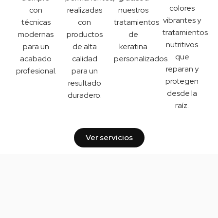
colores
con
realizadas
nuestros
vibrantes y
técnicas
con
tratamientos
tratamientos
modernas
productos
de
nutritivos
para un
de alta
keratina
que
acabado
calidad
personalizados.
reparan y
profesional.
para un
protegen
resultado
desde la
duradero.
raíz.
Ver servicios