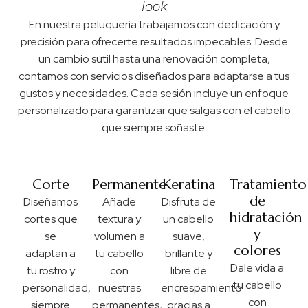
look
En nuestra peluquería trabajamos con dedicación y
precisión para ofrecerte resultados impecables. Desde
un cambio sutil hasta una renovación completa,
contamos con servicios diseñados para adaptarse a tus
gustos y necesidades. Cada sesión incluye un enfoque
personalizado para garantizar que salgas con el cabello
que siempre soñaste.
Corte
Permanente
Keratina
Tratamiento
de
Diseñamos
Añade
Disfruta de
hidratación
cortes que
textura y
un cabello
y
se
volumen a
suave,
colores
adaptan a
tu cabello
brillante y
Dale vida a
tu rostro y
con
libre de
tu cabello
personalidad,
nuestras
encrespamiento
con
siempre
permanentes,
gracias a