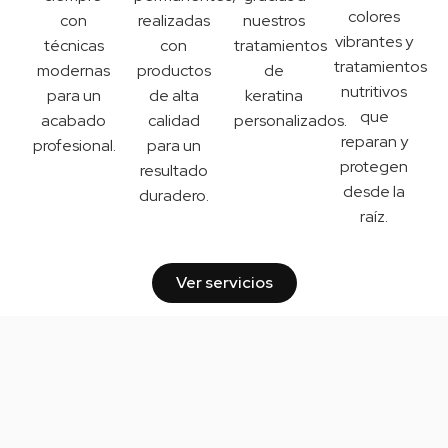
colores
con
realizadas
nuestros
vibrantes y
técnicas
con
tratamientos
tratamientos
modernas
productos
de
nutritivos
para un
de alta
keratina
que
acabado
calidad
personalizados.
reparan y
profesional.
para un
protegen
resultado
desde la
duradero.
raíz.
Ver servicios