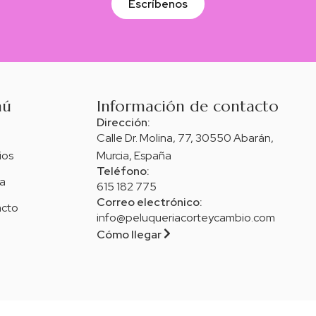
Escríbenos
nú
Información de contacto
Dirección:
Calle Dr. Molina, 77, 30550 Abarán,
ios
Murcia, España
Teléfono:
a
615 182 775
Correo electrónico:
cto
io
info@peluqueriacorteycambio.com
Cómo llegar