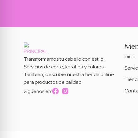
Me
Inicio
Transformamos tu cabello con estilo.
Servicios de corte, keratina y colores.
Servic
También, descubre nuestra tienda online
Tiend
para productos de calidad.
Conta
Síguenos en:
Peluqueria Corteycamb