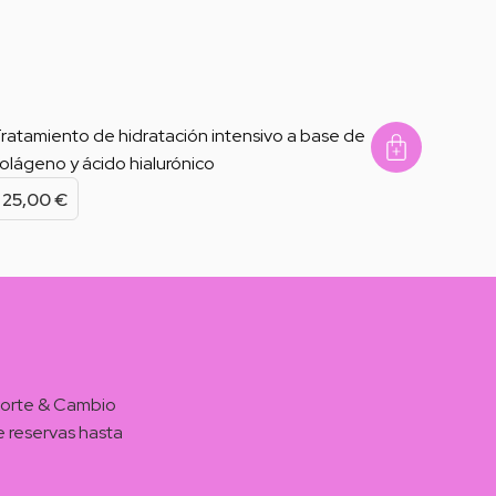
ratamiento de hidratación intensivo a base de
olágeno y ácido hialurónico
 Pura
arilla Regeneradora Con Queratina Pu
Mascari
25,00
€
 Corte & Cambio
e reservas hasta