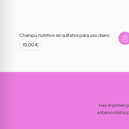
Champú nutritivo sin sulfatos para uso diario
M
15,00
€
Haz el primer 
estamos listos 