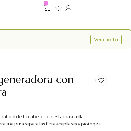
1
Favoritos
Mi Cuenta
Ver carrito
egeneradora con
a Pura
Mascarilla Rege
ra
 natural de tu cabello con esta mascarilla
ratina pura repara las fibras capilares y protege tu