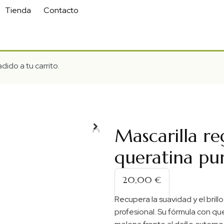
Tienda
Contacto
dido a tu carrito.
Mascarilla r
Mascarilla Regeneradora Con Queratin
queratina pu
20,00
€
Recupera la suavidad y el brillo
profesional. Su fórmula con que