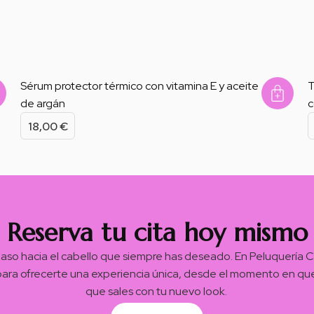
Sérum protector térmico con vitamina E y aceite
T
de argán
c
ascarilla Regeneradora Con Queratina
Masc
18,00
€
Reserva tu cita hoy mismo
paso hacia el cabello que siempre has deseado. En Peluquería
para ofrecerte una experiencia única, desde el momento en qu
que sales con tu nuevo look.